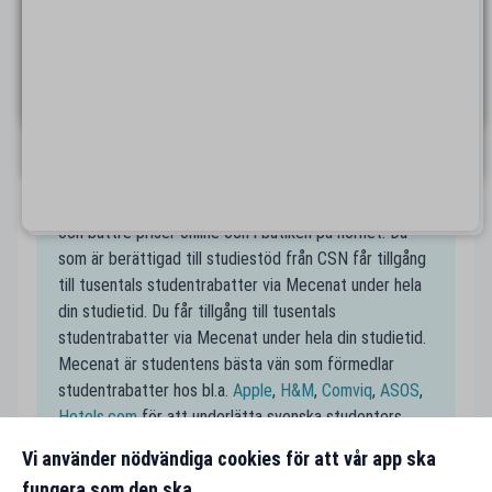
På kartan finns alla studentrabatter nära Hudiksvall
samlade, så att du enkelt kan navigera fram alla
studentvänliga företag nära dig. Smidigt även när du
är i en ny stad där du kanske inte har koll på alla
studentrabatter! Spana in dina favoritställen nära
Hudiksvall på Mecenats karta och spara pengar som
student.
Handla till studentpris
En av de största fördelarna som student är rabatter
och bättre priser online och i butiken på hörnet. Du
som är berättigad till studiestöd från CSN får tillgång
till tusentals studentrabatter via Mecenat under hela
din studietid. Du får tillgång till tusentals
studentrabatter via Mecenat under hela din studietid.
Mecenat är studentens bästa vän som förmedlar
studentrabatter hos bl.a.
Apple
,
H&M
,
Comviq
,
ASOS
,
Hotels.com
för att underlätta svenska studenters
vardag och för att få studentplånböckerna att räcka
Vi använder nödvändiga cookies för att vår app ska
längre.
fungera som den ska.