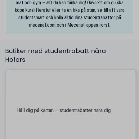
mat och gym – allt du kan tänka dig! Oavsett om du ska
köpa kurslitteratur eller ta en fika på stan, se till att vara
studentsmart och kolla alltid dina studentrabatter på
mecenat.com
och i
Mecenat-appen
först.
Butiker med studentrabatt nära
Hofors
Håll dig på kartan – studentrabatter nära dig
På kartan finns alla studentrabatter nära Hofors
samlade, så att du enkelt kan navigera fram alla
studentvänliga företag nära dig. Smidigt även när du