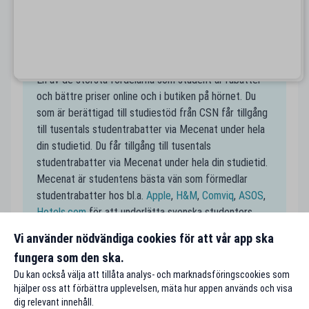
är i en ny stad där du kanske inte har koll på alla
studentrabatter! Spana in dina favoritställen nära
Hofors på Mecenats karta och spara pengar som
student.
Handla till studentpris
En av de största fördelarna som student är rabatter
och bättre priser online och i butiken på hörnet. Du
som är berättigad till studiestöd från CSN får tillgång
till tusentals studentrabatter via Mecenat under hela
din studietid. Du får tillgång till tusentals
studentrabatter via Mecenat under hela din studietid.
Mecenat är studentens bästa vän som förmedlar
studentrabatter hos bl.a.
Apple
,
H&M
,
Comviq
,
ASOS
,
Hotels.com
för att underlätta svenska studenters
vardag och för att få studentplånböckerna att räcka
Vi använder nödvändiga cookies för att vår app ska
längre.
fungera som den ska.
Du kan också välja att tillåta analys- och marknadsföringscookies som
hjälper oss att förbättra upplevelsen, mäta hur appen används och visa
dig relevant innehåll.