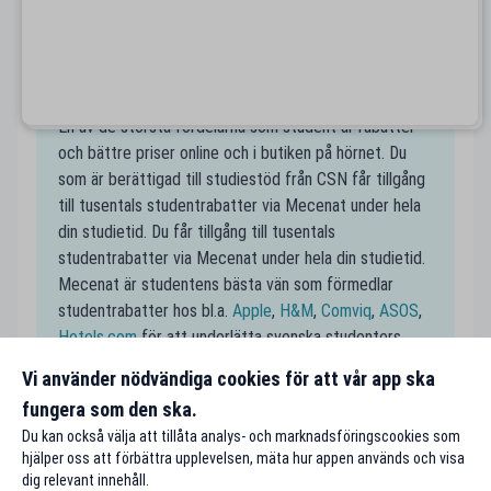
är i en ny stad där du kanske inte har koll på alla
studentrabatter! Spana in dina favoritställen nära
Grums på Mecenats karta och spara pengar som
student.
Handla till studentpris
En av de största fördelarna som student är rabatter
och bättre priser online och i butiken på hörnet. Du
som är berättigad till studiestöd från CSN får tillgång
till tusentals studentrabatter via Mecenat under hela
din studietid. Du får tillgång till tusentals
studentrabatter via Mecenat under hela din studietid.
Mecenat är studentens bästa vän som förmedlar
studentrabatter hos bl.a.
Apple
,
H&M
,
Comviq
,
ASOS
,
Hotels.com
för att underlätta svenska studenters
vardag och för att få studentplånböckerna att räcka
Vi använder nödvändiga cookies för att vår app ska
längre.
fungera som den ska.
Du kan också välja att tillåta analys- och marknadsföringscookies som
hjälper oss att förbättra upplevelsen, mäta hur appen används och visa
dig relevant innehåll.