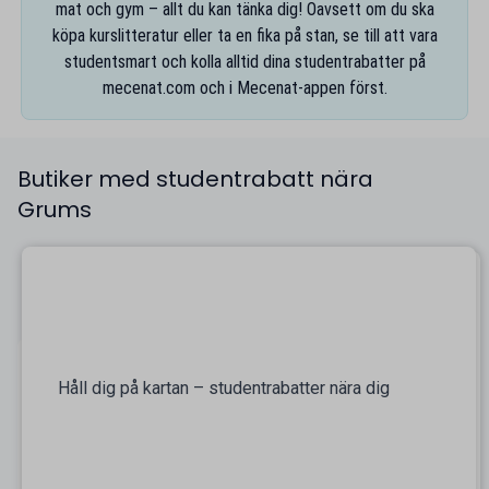
mat och gym – allt du kan tänka dig! Oavsett om du ska
köpa kurslitteratur eller ta en fika på stan, se till att vara
studentsmart och kolla alltid dina studentrabatter på
mecenat.com
och i
Mecenat-appen
först.
Butiker med studentrabatt nära
Grums
Håll dig på kartan – studentrabatter nära dig
På kartan finns alla studentrabatter nära Grums
samlade, så att du enkelt kan navigera fram alla
studentvänliga företag nära dig. Smidigt även när du