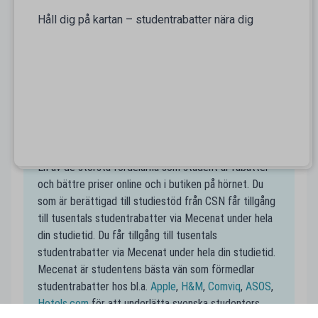
Håll dig på kartan – studentrabatter nära dig
På kartan finns alla studentrabatter nära Burlöv
samlade, så att du enkelt kan navigera fram alla
studentvänliga företag nära dig. Smidigt även när du
är i en ny stad där du kanske inte har koll på alla
studentrabatter! Spana in dina favoritställen nära
Burlöv på Mecenats karta och spara pengar som
student.
Handla till studentpris
En av de största fördelarna som student är rabatter
och bättre priser online och i butiken på hörnet. Du
som är berättigad till studiestöd från CSN får tillgång
till tusentals studentrabatter via Mecenat under hela
din studietid. Du får tillgång till tusentals
studentrabatter via Mecenat under hela din studietid.
Mecenat är studentens bästa vän som förmedlar
studentrabatter hos bl.a.
Apple
,
H&M
,
Comviq
,
ASOS
,
Hotels.com
för att underlätta svenska studenters