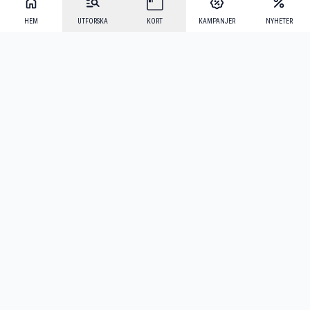
HEM
UTFORSKA
KORT
KAMPANJER
NYHETER
Mecenat Alumni
·
Seniordays
·
Mecenat Talang
·
TraineeGuiden
Svenska
(sv)