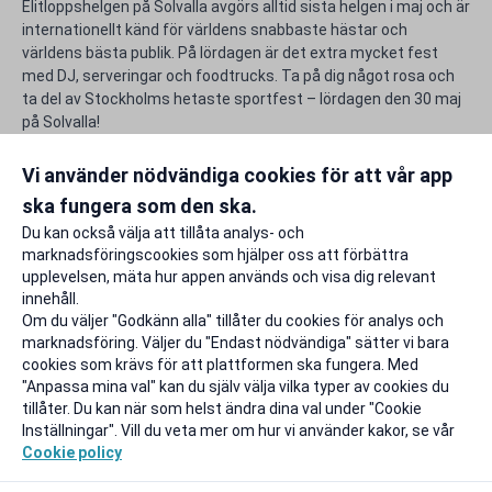
Elitloppshelgen på Solvalla avgörs alltid sista helgen i maj och är
internationellt känd för världens snabbaste hästar och
världens bästa publik. På lördagen är det extra mycket fest
med DJ, serveringar och foodtrucks. Ta på dig något rosa och
ta del av Stockholms hetaste sportfest – lördagen den 30 maj
på Solvalla!
Använd din unika rabatt för Solvalla och gör studentlivet lite
rikare.
Vi använder nödvändiga cookies för att vår app
ska fungera som den ska.
Rapportera ett problem
Du kan också välja att tillåta analys- och
marknadsföringscookies som hjälper oss att förbättra
upplevelsen, mäta hur appen används och visa dig relevant
innehåll.
Om du väljer "Godkänn alla" tillåter du cookies för analys och
marknadsföring. Väljer du "Endast nödvändiga" sätter vi bara
cookies som krävs för att plattformen ska fungera. Med
"Anpassa mina val" kan du själv välja vilka typer av cookies du
tillåter. Du kan när som helst ändra dina val under "Cookie
Inställningar". Vill du veta mer om hur vi använder kakor, se vår
Cookie policy