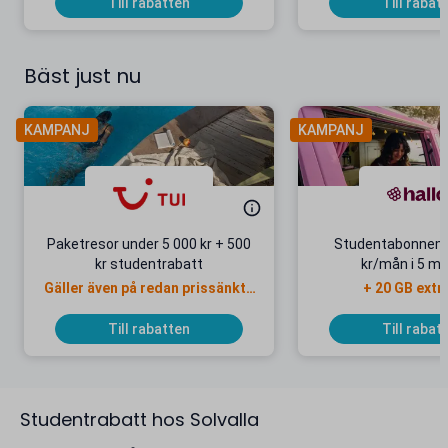
Till rabatten
Till rabat
Bäst just nu
KAMPANJ
KAMPANJ
Paketresor under 5 000 kr + 500
Studentabonnema
kr studentrabatt
kr/mån i 5 m
Gäller även på redan prissänkta
+ 20 GB extr
resor
Till rabatten
Till rabat
Studentrabatt hos Solvalla