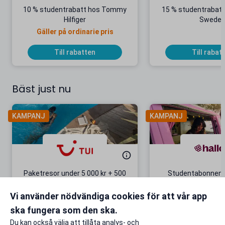
10 % studentrabatt hos Tommy
15 % studentrabatt
Hilfiger
Swede
Gäller på ordinarie pris
Till rabatten
Till rabat
Bäst just nu
KAMPANJ
KAMPANJ
Paketresor under 5 000 kr + 500
Studentabonnema
kr studentrabatt
kr/mån i 5 m
Vi använder nödvändiga cookies för att vår app
Gäller även på redan prissänkta
+ 20 GB extr
resor
ska fungera som den ska.
Till rabatten
Till rabat
Du kan också välja att tillåta analys- och