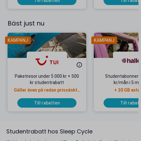
Till rabatten
Till rabat
Bäst just nu
KAMPANJ
KAMPANJ
Paketresor under 5 000 kr + 500
Studentabonnema
kr studentrabatt
kr/mån i 5 m
Gäller även på redan prissänkta
+ 20 GB extr
resor
Till rabatten
Till rabat
Studentrabatt hos Sleep Cycle