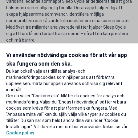
Världens ledande sömnapp! Sleep Cycle är dedikerat till att göra
hälsosam sömn tillgänglig för alla. Deras app hjälper dig att
skapa hjälpsamma sömnvanor, identifiera möjliga
sömnproblem och få värdefulla insikter om dina sömnmönster.
Med över tre miljarder analyserade nätter hjälper Sleep Cycle
dig att förstå och förbättra sin sömn – så att du kan prestera
och må bättre.
Använd din unika rabattkod för Sleep Cycle och gör studentlivet
lite rikare.
Vi använder nödvändiga cookies för att vår app
ska fungera som den ska.
Rapportera ett problem
Du kan också välja att tillåta analys- och
marknadsföringscookies som hjälper oss att förbättra
upplevelsen, mäta hur appen används och visa dig relevant
innehåll.
Om du väljer "Godkänn alla" tillåter du cookies för analys och
marknadsföring. Väljer du "Endast nödvändiga" sätter vi bara
cookies som krävs för att plattformen ska fungera. Med
"Anpassa mina val" kan du själv välja vilka typer av cookies du
tillåter. Du kan när som helst ändra dina val under "Cookie
Inställningar". Vill du veta mer om hur vi använder kakor, se vår
Cookie policy