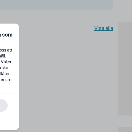
Visa alla
a som
oss att
åll.
 Väljer
n ska
låter.
 mer om