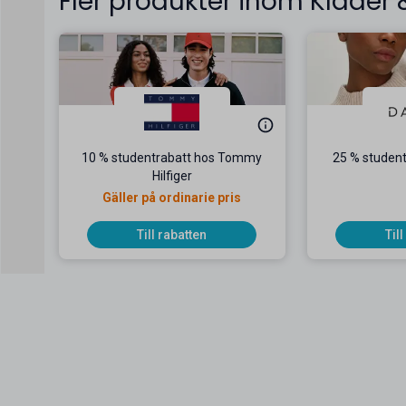
Fler produkter inom Kläder
10 % studentrabatt hos Tommy
25 % student
Hilfiger
Gäller på ordinarie pris
Till rabatten
Til