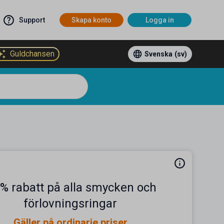
Support
Skapa konto
Logga in
Guldchansen
Svenska
(sv)
 % rabatt på alla smycken och
förlovningsringar
Gäller på ordinarie priser