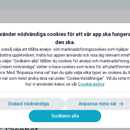
enhagen
nvänder nödvändiga cookies för att vår app ska funger
den ska.
 också välja att tillåta analys- och marknadsföringscookies som hjälper 
bättra upplevelsen, mäta hur appen används och visa dig relevant inneh
väljer "Godkänn alla" tillåter du cookies för analys och marknadsföring.
Endast nödvändiga" sätter vi bara cookies som krävs för att plattforme
ra. Med "Anpassa mina val" kan du själv välja vilka typer av cookies du til
batt på vigselringar
 när som helst ändra dina val under "Cookie Inställningar". Vill du veta
köp av två ringar
hur vi använder kakor, se vår
Cookie policy
l rabatten
Endast nödvändiga
Anpassa mina val
Godkänn alla