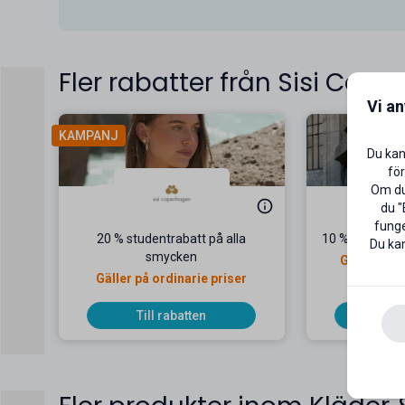
Fler rabatter från Sisi Cop
Vi a
KAMPANJ
Du kan
för
Om du 
du "
funge
20 % studentrabatt på alla
10 % studentra
Du kan
smycken
Gäller vid 
Gäller på ordinarie priser
Till rabatten
Til