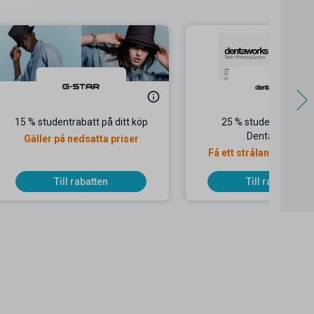
15 % studentrabatt på ditt köp
25 % studentrabatt 
Dentaworks
Gäller på nedsatta priser
Få ett strålande leend
Dentaworks!
Till rabatten
Till rabatten