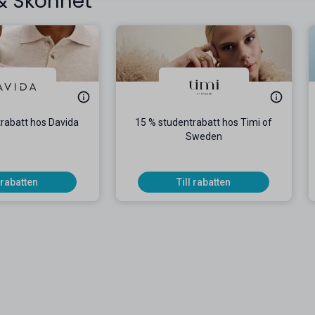
 & Skönhet
rabatt hos Davida
15 % studentrabatt hos Timi of
Sweden
l rabatten
Till rabatten