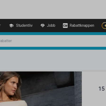
r
Studentliv
Jobb
Rabattknappen
15