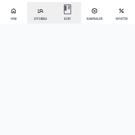
HEM
UTFORSKA
KORT
KAMPANJER
NYHETER
Mecenat Alumni
·
Seniordays
·
Mecenat Talang
·
TraineeGuiden