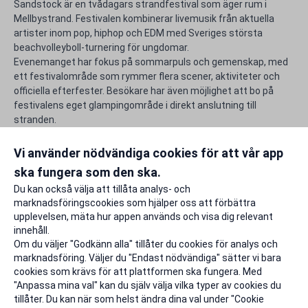
Sandstock är en tvådagars strandfestival som äger rum i
Mellbystrand. Festivalen kombinerar livemusik från aktuella
artister inom pop, hiphop och EDM med Sveriges största
beachvolleyboll-turnering för ungdomar.
Evenemanget har fokus på sommarpuls och gemenskap, med
ett festivalområde som rymmer flera scener, aktiviteter och
officiella efterfester. Besökare har även möjlighet att bo på
festivalens eget glampingområde i direkt anslutning till
stranden.
Använd din unika rabattkod för Sandstock och gör studentlivet
lite rikare.
Vi använder nödvändiga cookies för att vår app
ska fungera som den ska.
Rapportera ett problem
Du kan också välja att tillåta analys- och
marknadsföringscookies som hjälper oss att förbättra
upplevelsen, mäta hur appen används och visa dig relevant
innehåll.
Om du väljer "Godkänn alla" tillåter du cookies för analys och
marknadsföring. Väljer du "Endast nödvändiga" sätter vi bara
cookies som krävs för att plattformen ska fungera. Med
"Anpassa mina val" kan du själv välja vilka typer av cookies du
tillåter. Du kan när som helst ändra dina val under "Cookie