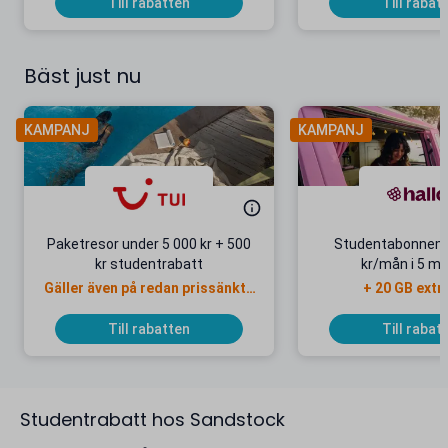
Till rabatten
Till rabat
Bäst just nu
KAMPANJ
KAMPANJ
Paketresor under 5 000 kr + 500
Studentabonnema
kr studentrabatt
kr/mån i 5 m
Gäller även på redan prissänkta
+ 20 GB extr
resor
Till rabatten
Till rabat
Studentrabatt hos Sandstock