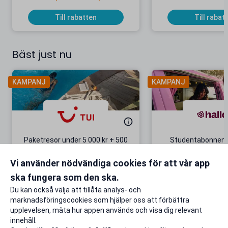
Till rabatten
Till rabat
Bäst just nu
KAMPANJ
KAMPANJ
Paketresor under 5 000 kr + 500
Studentabonnema
kr studentrabatt
kr/mån i 5 m
Vi använder nödvändiga cookies för att vår app
Gäller även på redan prissänkta
+ 20 GB extr
resor
ska fungera som den ska.
Till rabatten
Till rabat
Du kan också välja att tillåta analys- och
marknadsföringscookies som hjälper oss att förbättra
upplevelsen, mäta hur appen används och visa dig relevant
innehåll.