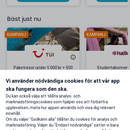
Bäst just nu
KAMPANJ
KAMPANJ
Paketresor under 5 000 kr + 500
Studentabonnema
kr studentrabatt
kr/mån i 5 m
Vi använder nödvändiga cookies för att vår app
Gäller även på redan prissänkta
+ 20 GB extr
resor
ska fungera som den ska.
Till rabatten
Till rabat
Du kan också välja att tillåta analys- och
marknadsföringscookies som hjälper oss att förbättra
upplevelsen, mäta hur appen används och visa dig relevant
innehåll.
Om du väljer "Godkänn alla" tillåter du cookies för analys och
marknadsföring. Väljer du "Endast nödvändiga" sätter vi bara