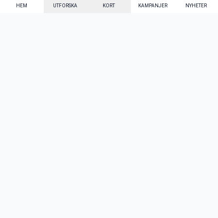
HEM
UTFORSKA
KORT
KAMPANJER
NYHETER
Mecenat Alumni
·
Seniordays
·
Mecenat Talang
·
TraineeGuiden
Svenska
(sv)