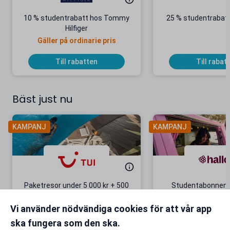
10 % studentrabatt hos Tommy
25 % studentrabatt
Hilfiger
Gäller på ordinarie pris
Till rabatten
Till rabat
Bäst just nu
KAMPANJ
KAMPANJ
Paketresor under 5 000 kr + 500
Studentabonnema
kr studentrabatt
kr/mån i 5 m
Vi använder nödvändiga cookies för att vår app
Gäller även på redan prissänkta
+ 20 GB extr
resor
ska fungera som den ska.
Till rabatten
Till rabat