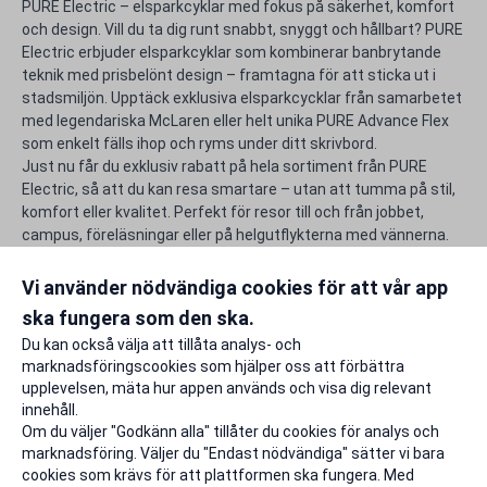
PURE Electric – elsparkcyklar med fokus på säkerhet, komfort
och design. Vill du ta dig runt snabbt, snyggt och hållbart? PURE
Electric erbjuder elsparkcyklar som kombinerar banbrytande
teknik med prisbelönt design – framtagna för att sticka ut i
stadsmiljön. Upptäck exklusiva elsparkcycklar från samarbetet
med legendariska McLaren eller helt unika PURE Advance Flex
som enkelt fälls ihop och ryms under ditt skrivbord.
Just nu får du exklusiv rabatt på hela sortiment från PURE
Electric, så att du kan resa smartare – utan att tumma på stil,
komfort eller kvalitet. Perfekt för resor till och från jobbet,
campus, föreläsningar eller på helgutflykterna med vännerna.
Använd din unika rabattkod för Pure Electric och gör
studentlivet lite rikare.
Vi använder nödvändiga cookies för att vår app
ska fungera som den ska.
Rapportera ett problem
Du kan också välja att tillåta analys- och
marknadsföringscookies som hjälper oss att förbättra
upplevelsen, mäta hur appen används och visa dig relevant
innehåll.
Om du väljer "Godkänn alla" tillåter du cookies för analys och
marknadsföring. Väljer du "Endast nödvändiga" sätter vi bara
cookies som krävs för att plattformen ska fungera. Med