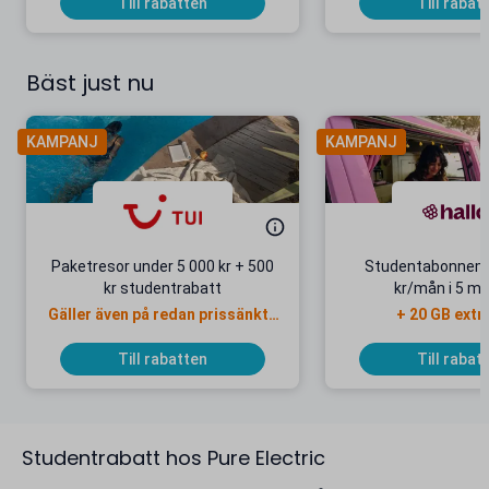
Till rabatten
Till rabat
Bäst just nu
KAMPANJ
KAMPANJ
Paketresor under 5 000 kr + 500
Studentabonnema
kr studentrabatt
kr/mån i 5 m
Gäller även på redan prissänkta
+ 20 GB extr
resor
Till rabatten
Till rabat
Studentrabatt hos Pure Electric