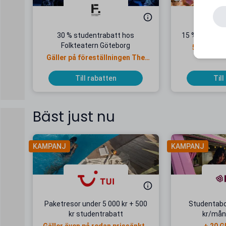
30 % studentrabatt hos
15 % studentr
Folkteatern Göteborg
5 septemb
Gäller på föreställningen The
Black Rider
Till rabatten
Till
Bäst just nu
KAMPANJ
KAMPANJ
Paketresor under 5 000 kr + 500
Studentab
kr studentrabatt
kr/mån