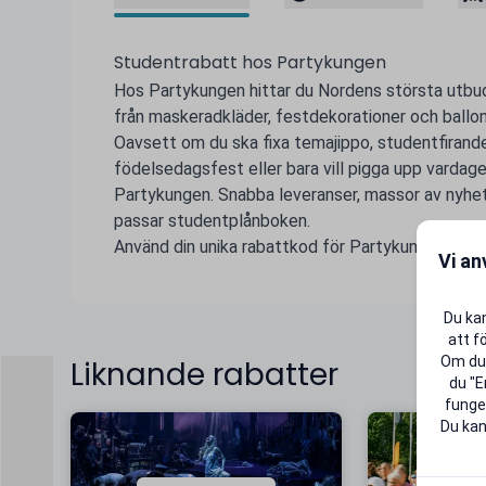
Studentrabatt hos Partykungen
Hos Partykungen hittar du Nordens största utbud 
från maskeradkläder, festdekorationer och ballonge
Oavsett om du ska fixa temajippo, studentfirande
födelsedagsfest eller bara vill pigga upp vardage
Partykungen. Snabba leveranser, massor av nyhet
passar studentplånboken.
Använd din unika rabattkod för Partykungen och gö
Vi an
Du kan
att f
Om du 
Liknande rabatter
du "E
funger
Du kan