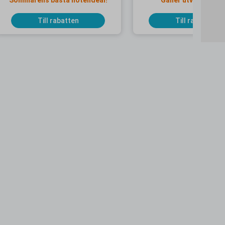
Sommarens bästa hotelldeal!
Gäller utvalda dat
Till rabatten
Till rabatten