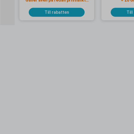
Gäller även på redan prissänkta
+ 20 G
resor
Till rabatten
Till