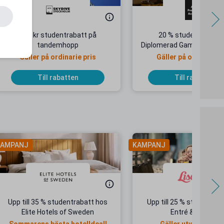
300 kr studentrabatt på
20 % studentrabatt
tandemhopp
Diplomerad Game Audio P
Gäller på ordinarie pris
Gäller på ordinarie p
Till rabatten
Till rabatten
AMPANJ
KAMPANJ
Upp till 35 % studentrabatt hos
Upp till 25 % studentrab
Elite Hotels of Sweden
Entré & Åkpass