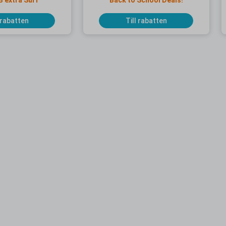
B extra Surf
Back to School Deals!
 rabatten
Till rabatten