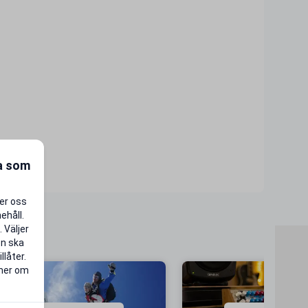
ra som
per oss
ehåll.
 Väljer
en ska
llåter.
 mer om