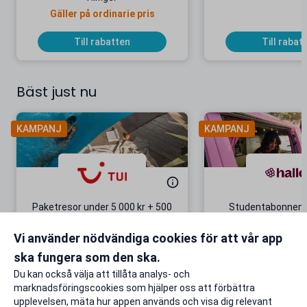
Gäller på ordinarie pris
Till rabatten
Till rabat
Bäst just nu
KAMPANJ
KAMPANJ
Paketresor under 5 000 kr + 500
Studentabonnema
kr studentrabatt
kr/mån i 5 m
Vi använder nödvändiga cookies för att vår app
Gäller även på redan prissänkta
+ 20 GB extr
resor
ska fungera som den ska.
Till rabatten
Till rabat
Du kan också välja att tillåta analys- och
marknadsföringscookies som hjälper oss att förbättra
upplevelsen, mäta hur appen används och visa dig relevant