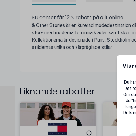
Studenter får 12 % rabatt på allt online
& Other Stories är en kurerad modedestination där
story med moderna feminina kläder, samt skor, 
Kollektionerna är designade i Paris, Stockholm o
städernas unika och särpräglade stilar.
Vi an
Du kan
Liknande rabatter
att f
Om du 
du "E
funger
Du kan