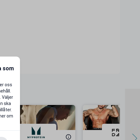
ra som
per oss
ehåll.
 Väljer
en ska
llåter.
 mer om