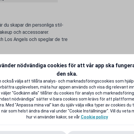
 du skapar din personliga stil-
makeup och accessoarer.
ch Los Angels och speglar de tre
vänder nödvändiga cookies för att vår app ska funge
den ska.
 också välja att tillåta analys- och marknadsföringscookies som hjäl
örbättra upplevelsen, mäta hur appen används och visa dig relevant inn
väljer "Godkänn alla" tillåter du cookies för analys och marknadsföring.
ndast nödvändiga" sätter vi bara cookies som krävs för att plattform
a. Med "Anpassa mina val" kan du själv välja vilka typer av cookies du ti
 när som helst ändra dina val under "Cookie Inställningar". Vill du veta
hur vi använder kakor, se vår
Cookie policy