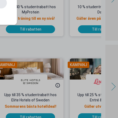
Minst 40 % studentrabatt hos
10 % studentrabatt hos
MyProtein
Dandy
Ta din träning till en ny nivå!
Gäller även på redan ne
priser
Till rabatten
Till rabatten
AMPANJ
KAMPANJ
Upp till 35 % studentrabatt hos
Upp till 25 % studentrab
Elite Hotels of Sweden
Entré & Åkpass
Sommarens bästa hotelldeal!
Gäller utvalda dat
Till rabatten
Till rabatten