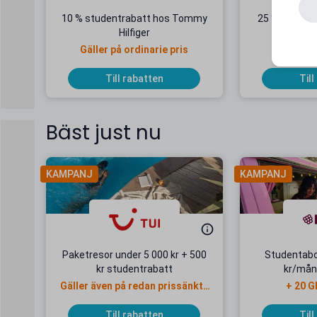
10 % studentrabatt hos Tommy
25 % student
Hilfiger
Gäller på ordinarie pris
Till rabatten
Till
Bäst just nu
KAMPANJ
KAMPANJ
Paketresor under 5 000 kr + 500
Studentab
kr studentrabatt
kr/mån
Gäller även på redan prissänkta
+ 20 G
resor
Till rabatten
Till