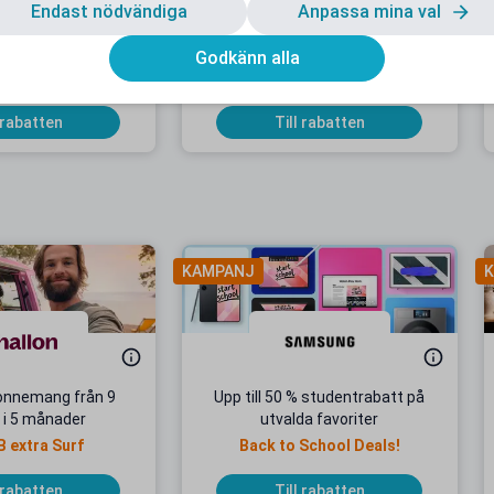
Endast nödvändiga
Anpassa mina val
rabatt hos Davida
15 % studentrabatt på ditt köp
Gäller på nedsatta priser
Godkänn alla
 rabatten
Till rabatten
KAMPANJ
K
onnemang från 9
Upp till 50 % studentrabatt på
 i 5 månader
utvalda favoriter
B extra Surf
Back to School Deals!
 rabatten
Till rabatten