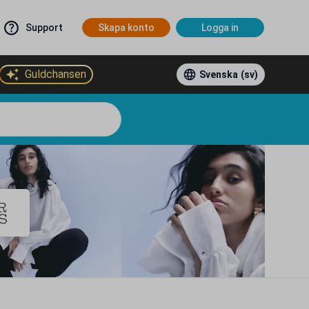
Support
Skapa konto
Logga in
Guldchansen
Svenska
(sv)