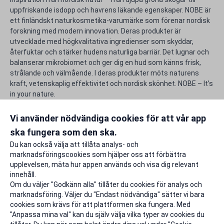
uppfriskande isdopp och havrens läkande egenskaper. NOBE är
ett finländskt naturkosmetika-varumärke som förenar nordisk
forskning med modern innovation. Deras produkter är
utvecklade med högkvalitativa ingredienser som skyddar,
återfuktar och stärker hudens naturliga barriär. Det lugnar och
balanserar mikrobiomet och ger dig en hud som känns frisk,
strålande och välmående. I deras produkter möts naturens
kraft, vetenskaplig effektivitet och nordisk skönhet. NOBE – It’s
in your nature.
Använd din unika rabattkod för NOBE och gör studentlivet lite
rikare.
Vi använder nödvändiga cookies för att vår app
ska fungera som den ska.
Rapportera ett problem
Du kan också välja att tillåta analys- och
marknadsföringscookies som hjälper oss att förbättra
upplevelsen, mäta hur appen används och visa dig relevant
innehåll.
Om du väljer "Godkänn alla" tillåter du cookies för analys och
marknadsföring. Väljer du "Endast nödvändiga" sätter vi bara
cookies som krävs för att plattformen ska fungera. Med
"Anpassa mina val" kan du själv välja vilka typer av cookies du