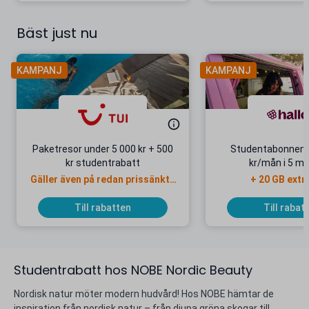
Bäst just nu
KAMPANJ
KAMPANJ
Paketresor under 5 000 kr + 500
Studentabonnema
kr studentrabatt
kr/mån i 5 m
Gäller även på redan prissänkta
+ 20 GB extr
resor
Till rabatten
Till rabat
Studentrabatt hos NOBE Nordic Beauty
Nordisk natur möter modern hudvård! Hos NOBE hämtar de
inspiration från nordisk natur – från djupa gröna skogar till