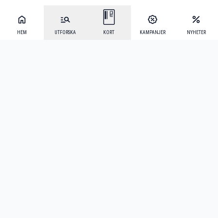
HEM
UTFORSKA
KORT
KAMPANJER
NYHETER
Mecenat Alumni
·
Seniordays
·
Mecenat Talang
·
TraineeGuiden