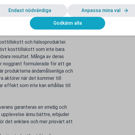
Endast nödvändiga
Anpassa mina val
blem
Godkänn alla
osttillskott och hälsoprodukter.
tivt kosttillskott som inte bara
kbara resultat. Många av deras
r noggrant formulerade för att ge
 är produkterna ändamålsenliga och
 aktörer när det kommer till
effekt som inte kan erhållas till
verans garanteras en smidig och
 upplevelse ännu bättre, erbjuder
gör det enklare och mer prisvärt att