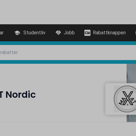
ar
Studentliv
Jobb
Rabattknappen
T Nordic