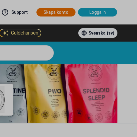
Support
Skapa konto
Logga in
Guldchansen
Svenska
(sv)