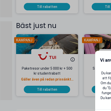
Till rabatten
Till
Bäst just nu
KAMPANJ
KAMPANJ
Vi an
Paketresor under 5 000 kr + 500
Studentab
Du kan
kr studentrabatt
kr/mån
att f
Gäller även på redan prissänkta
+ 20 G
Om du 
resor
du "E
Till rabatten
Till
funger
Du kan