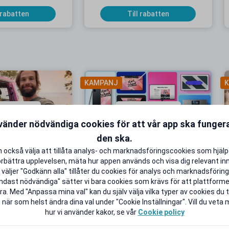
 rabatten
Till rabatten
KAMPANJ
K
vänder nödvändiga cookies för att vår app ska funge
den ska.
onnemang från 9
Upp till 50 % studentrabatt på
 också välja att tillåta analys- och marknadsföringscookies som hjäl
 i 5 månader
utvalda favoriter
örbättra upplevelsen, mäta hur appen används och visa dig relevant inn
B extra Surf
Back to School Deals!
väljer "Godkänn alla" tillåter du cookies för analys och marknadsföring.
ndast nödvändiga" sätter vi bara cookies som krävs för att plattform
 rabatten
Till rabatten
a. Med "Anpassa mina val" kan du själv välja vilka typer av cookies du ti
 när som helst ändra dina val under "Cookie Inställningar". Vill du veta
hur vi använder kakor, se vår
Cookie policy