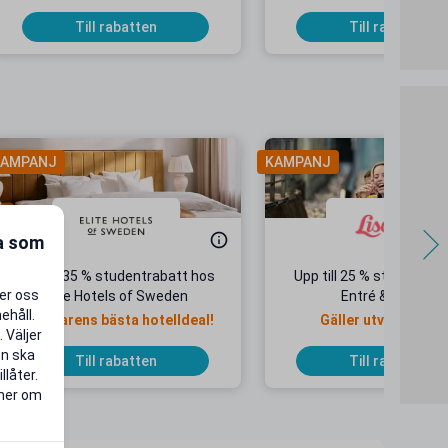
Till rabatten
Till rabatten
AMPANJ
KAMPANJ
ra som
Upp till 35 % studentrabatt hos
Upp till 25 % studentrab
per oss
Elite Hotels of Sweden
Entré & Åkpass
ehåll.
Sommarens bästa hotelldeal!
Gäller utvalda dat
 Väljer
en ska
Till rabatten
Till rabatten
llåter.
 mer om