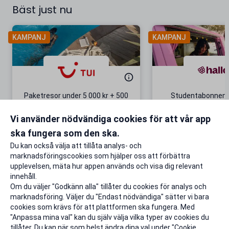
Bäst just nu
KAMPANJ
KAMPANJ
Paketresor under 5 000 kr + 500
Studentabonnema
kr studentrabatt
kr/mån i 5 m
Vi använder nödvändiga cookies för att vår app
Gäller även på redan prissänkta
+ 20 GB extr
resor
ska fungera som den ska.
Till rabatten
Till rabat
Du kan också välja att tillåta analys- och
marknadsföringscookies som hjälper oss att förbättra
upplevelsen, mäta hur appen används och visa dig relevant
innehåll.
Om du väljer "Godkänn alla" tillåter du cookies för analys och
marknadsföring. Väljer du "Endast nödvändiga" sätter vi bara
cookies som krävs för att plattformen ska fungera. Med
"Anpassa mina val" kan du själv välja vilka typer av cookies du
tillåter. Du kan när som helst ändra dina val under "Cookie