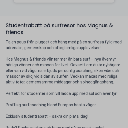
Studentrabatt på surfresor hos Magnus &
friends
Ta en paus från plugget och häng med på en surfresa fylld med
adrenalin, gemenskap och oförglömliga upplevelser!
Hos Magnus & friends väntar mer än bara surf – nya äventyr,
härliga vänner och minnen för livet. Oavsett om du är nybörjare
eller van vid vågorna erbjuds personlig coaching, skön vibe och
massor av skoj vid sidan av surfen. Veckan maxas med roliga
aktiviteter, gemensamma middagar och solnedgångshäng.
Perfekt för studenter som vill ladda upp med sol och äventyr!
Proffsig surfcoaching bland Europas bästa vågor.
Exklusiv studentrabatt – säkra din plats idag!
Redo? Packa väskan och häng med på en episk vecka!