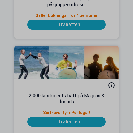
på grupp-surfresor
Gäller bokningar för 4 personer
Till rabatten
2 000 kr studentrabatt på Magnus &
friends
Surf-äventyr i Portugal!
Till rabatten