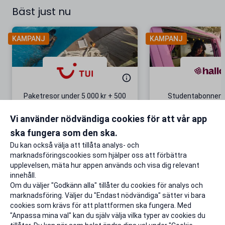
Bäst just nu
KAMPANJ
KAMPANJ
Paketresor under 5 000 kr + 500
Studentabonnema
kr studentrabatt
kr/mån i 5 m
Vi använder nödvändiga cookies för att vår app
Gäller även på redan prissänkta
+ 20 GB extr
resor
ska fungera som den ska.
Till rabatten
Till rabat
Du kan också välja att tillåta analys- och
marknadsföringscookies som hjälper oss att förbättra
upplevelsen, mäta hur appen används och visa dig relevant
innehåll.
Om du väljer "Godkänn alla" tillåter du cookies för analys och
marknadsföring. Väljer du "Endast nödvändiga" sätter vi bara
cookies som krävs för att plattformen ska fungera. Med
"Anpassa mina val" kan du själv välja vilka typer av cookies du