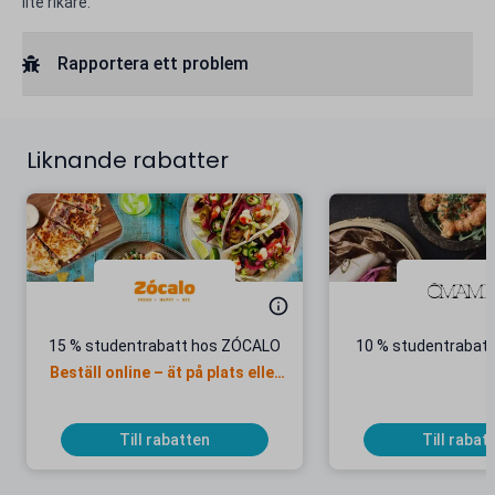
lite rikare.
Rapportera ett problem
Liknande rabatter
15 % studentrabatt hos ZÓCALO
10 % studentrabat
Beställ online – ät på plats eller
ta med
Till rabatten
Till rabat