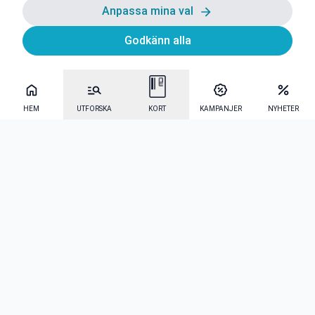
Anpassa mina val
Godkänn alla
HEM
UTFORSKA
KORT
KAMPANJER
NYHETER
Mecenat Alumni
·
Seniordays
·
Mecenat Talang
·
TraineeGuiden