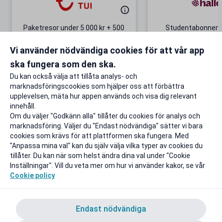
Paketresor under 5 000 kr + 500
Studentabonnema
kr studentrabatt
kr/mån i 5 m
Vi använder nödvändiga cookies för att vår app
Gäller även på redan prissänkta
+ 20 GB extr
resor
ska fungera som den ska.
Till rabatten
Till rabat
Du kan också välja att tillåta analys- och
marknadsföringscookies som hjälper oss att förbättra
upplevelsen, mäta hur appen används och visa dig relevant
innehåll.
Om du väljer "Godkänn alla" tillåter du cookies för analys och
marknadsföring. Väljer du "Endast nödvändiga" sätter vi bara
cookies som krävs för att plattformen ska fungera. Med
"Anpassa mina val" kan du själv välja vilka typer av cookies du
tillåter. Du kan när som helst ändra dina val under "Cookie
Inställningar". Vill du veta mer om hur vi använder kakor, se vår
Cookie policy
Endast nödvändiga