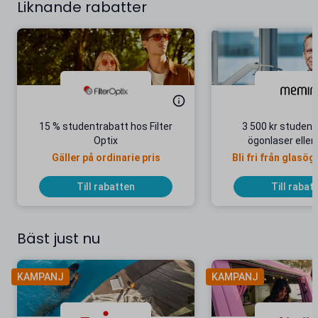
Liknande rabatter
15 % studentrabatt hos Filter
3 500 kr student
Optix
ögonlaser eller 
Gäller på ordinarie pris
Bli fri från glasög
Till rabatten
Till rabat
Bäst just nu
KAMPANJ
KAMPANJ