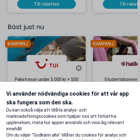
Till rabatten
Till rabat
Bäst just nu
KAMPANJ
KAMPANJ
Paketresor under 5 000 kr + 500
Studentabonnema
kr studentrabatt
kr/mån i 5 m
Vi använder nödvändiga cookies för att vår app
Gäller även på redan prissänkta
+ 20 GB extr
resor
ska fungera som den ska.
Till rabatten
Till rabat
Du kan också välja att tillåta analys- och
marknadsföringscookies som hjälper oss att förbättra
upplevelsen, mäta hur appen används och visa dig relevant
innehåll.
Om du väljer "Godkänn alla" tillåter du cookies för analys och