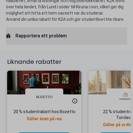
hållbarhet, smarta lösningar och hög boendekvalitet. K2A finns
över hela landet, från Lund i söder till Kiruna i norr, vilket ger dig
möjlighet att hitta ett hem oavsett var du studerar.
Använd din unika rabatt för K2A och gör studentlivet lite rikare.
Rapportera ett problem
Liknande rabatter
20 % studentrabatt hos Bozetto
22 % studentra
Torrdeco
Gäller även på rea
Gäller på ordin