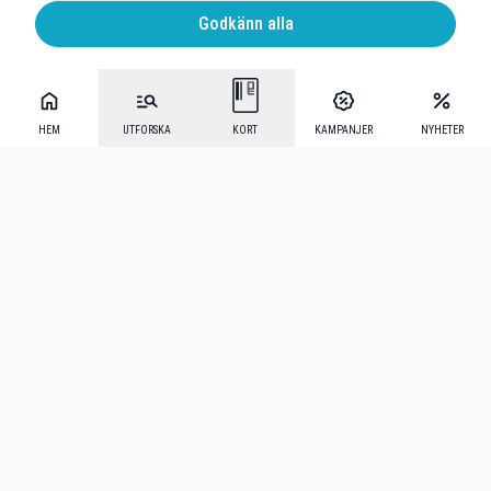
Godkänn alla
HEM
UTFORSKA
KORT
KAMPANJER
NYHETER
Mecenat Alumni
·
Seniordays
·
Mecenat Talang
·
TraineeGuiden