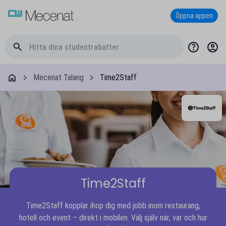
Öppna appen
Mecenat Talang
Time2Staff
Time2Staff
Time2Staff kopplar ihop dig med jobb inom restaurang,
hotell och event – direkt i mobilen. Välj själv när, var och hur