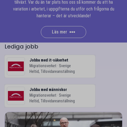
tillväxt. Var du än tar plats hos oss så kommer du att ha
variation i arbetet, i uppgifterna du utför och frågorna du
hanterar – det är utvecklande!
Läs mer
Lediga jobb
Jobba med it-säkerhet
Migrationsverket · Sverige
Heltid, Tillsvidareanställning
Jobba med människor
Migrationsverket · Sverige
Heltid, Tillsvidareanställning