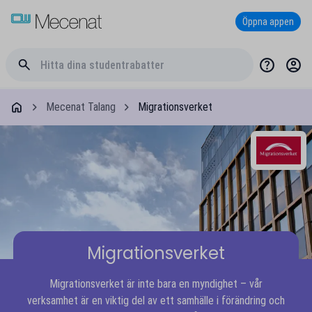
Öppna appen
Mecenat Talang
Migrationsverket
Migrationsverket
Migrationsverket är inte bara en myndighet – vår
verksamhet är en viktig del av ett samhälle i förändring och