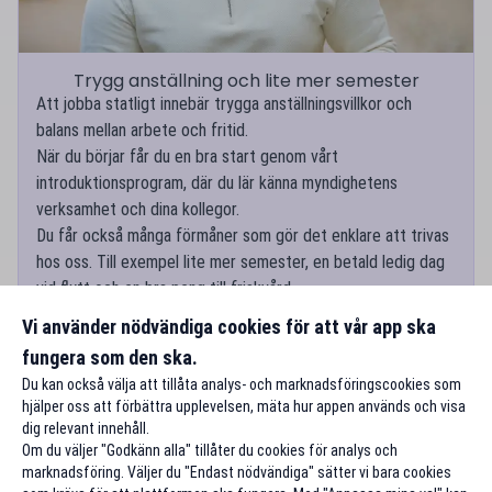
Trygg anställning och lite mer semester
Att jobba statligt innebär trygga anställningsvillkor och
balans mellan arbete och fritid.
När du börjar får du en bra start genom vårt
introduktionsprogram, där du lär känna myndighetens
verksamhet och dina kollegor.
Du får också många förmåner som gör det enklare att trivas
hos oss. Till exempel lite mer semester, en betald ledig dag
vid flytt och en bra peng till friskvård.
Vi använder nödvändiga cookies för att vår app ska
Lär mer om vilka förmåner du får
fungera som den ska.
Du kan också välja att tillåta analys- och marknadsföringscookies som
hjälper oss att förbättra upplevelsen, mäta hur appen används och visa
dig relevant innehåll.
Om du väljer "Godkänn alla" tillåter du cookies för analys och
marknadsföring. Väljer du "Endast nödvändiga" sätter vi bara cookies