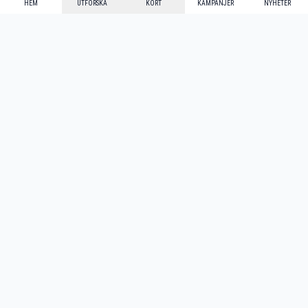
HEM
UTFORSKA
KORT
KAMPANJER
NYHETER
Mecenat Alumni
·
Seniordays
·
Mecenat Talang
·
TraineeGuiden
Svenska
(sv)