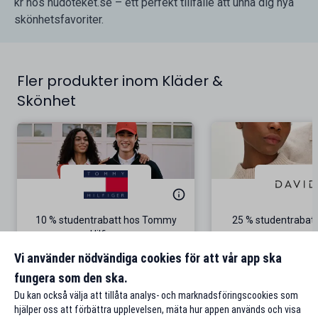
kr hos hudoteket.se – ett perfekt tillfälle att unna dig nya
skönhetsfavoriter.
Fler produkter inom Kläder &
Skönhet
10 % studentrabatt hos Tommy
25 % studentrabatt
Hilfiger
Gäller på ordinarie pris
Vi använder nödvändiga cookies för att vår app ska
fungera som den ska.
Till rabatten
Till rabat
Du kan också välja att tillåta analys- och marknadsföringscookies som
hjälper oss att förbättra upplevelsen, mäta hur appen används och visa