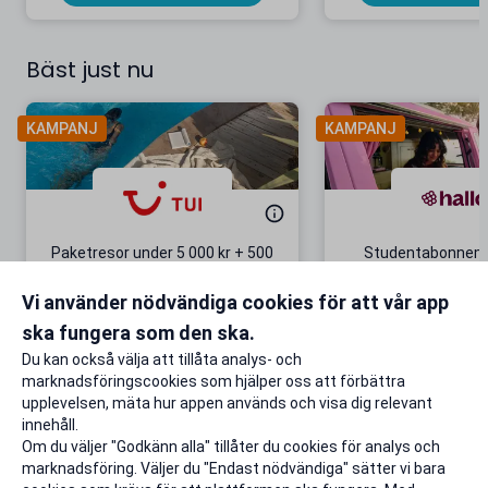
Bäst just nu
KAMPANJ
KAMPANJ
Paketresor under 5 000 kr + 500
Studentabonnema
kr studentrabatt
kr/mån i 5 m
Vi använder nödvändiga cookies för att vår app
Gäller även på redan prissänkta
+ 20 GB extr
resor
ska fungera som den ska.
Till rabatten
Till rabat
Du kan också välja att tillåta analys- och
marknadsföringscookies som hjälper oss att förbättra
upplevelsen, mäta hur appen används och visa dig relevant
innehåll.
Om du väljer "Godkänn alla" tillåter du cookies för analys och
marknadsföring. Väljer du "Endast nödvändiga" sätter vi bara