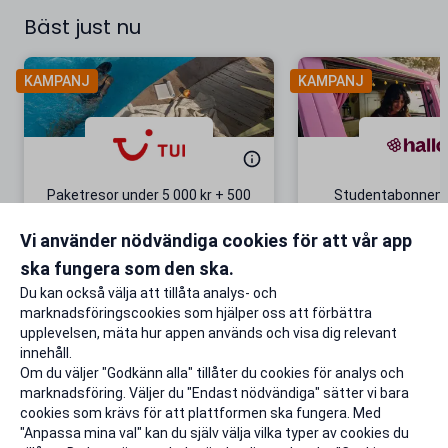
Bäst just nu
KAMPANJ
KAMPANJ
Paketresor under 5 000 kr + 500
Studentabonnema
kr studentrabatt
kr/mån i 5 m
Vi använder nödvändiga cookies för att vår app
Gäller även på redan prissänkta
+ 20 GB extr
resor
ska fungera som den ska.
Till rabatten
Till rabat
Du kan också välja att tillåta analys- och
marknadsföringscookies som hjälper oss att förbättra
upplevelsen, mäta hur appen används och visa dig relevant
innehåll.
Om du väljer "Godkänn alla" tillåter du cookies för analys och
marknadsföring. Väljer du "Endast nödvändiga" sätter vi bara
cookies som krävs för att plattformen ska fungera. Med
"Anpassa mina val" kan du själv välja vilka typer av cookies du