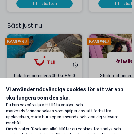
Till rabatten
Till rabat
Bäst just nu
KAMPANJ
KAMPANJ
Paketresor under 5 000 kr + 500
Studentabonnema
kr studentrabatt
kr/mån i 5 m
Vi använder nödvändiga cookies för att vår app
Gäller även på redan prissänkta
+ 20 GB extr
resor
ska fungera som den ska.
Till rabatten
Till rabat
Du kan också välja att tillåta analys- och
marknadsföringscookies som hjälper oss att förbättra
upplevelsen, mäta hur appen används och visa dig relevant
innehåll.
Om du väljer "Godkänn alla" tillåter du cookies för analys och