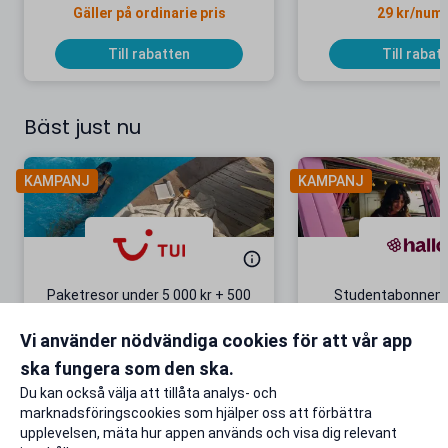
Gäller på ordinarie pris
29 kr/num
Till rabatten
Till rabat
Bäst just nu
KAMPANJ
KAMPANJ
Paketresor under 5 000 kr + 500
Studentabonnema
kr studentrabatt
kr/mån i 5 m
Vi använder nödvändiga cookies för att vår app
Gäller även på redan prissänkta
+ 20 GB extr
resor
ska fungera som den ska.
Till rabatten
Till rabat
Du kan också välja att tillåta analys- och
marknadsföringscookies som hjälper oss att förbättra
upplevelsen, mäta hur appen används och visa dig relevant