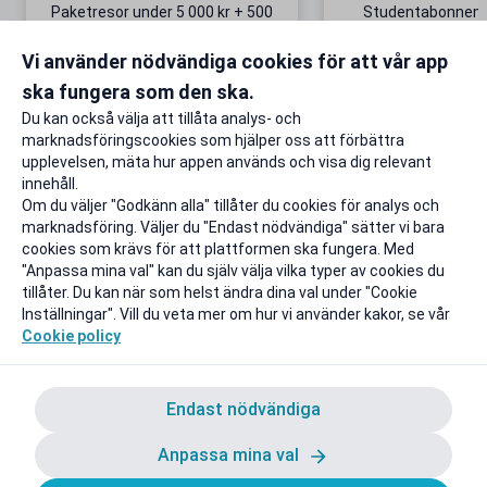
Paketresor under 5 000 kr + 500
Studentabonnema
kr studentrabatt
kr/mån i 5 m
Vi använder nödvändiga cookies för att vår app
Gäller även på redan prissänkta
+ 20 GB extr
resor
ska fungera som den ska.
Till rabatten
Till rabat
Du kan också välja att tillåta analys- och
marknadsföringscookies som hjälper oss att förbättra
upplevelsen, mäta hur appen används och visa dig relevant
innehåll.
Om du väljer "Godkänn alla" tillåter du cookies för analys och
marknadsföring. Väljer du "Endast nödvändiga" sätter vi bara
cookies som krävs för att plattformen ska fungera. Med
"Anpassa mina val" kan du själv välja vilka typer av cookies du
tillåter. Du kan när som helst ändra dina val under "Cookie
Inställningar". Vill du veta mer om hur vi använder kakor, se vår
Cookie policy
Endast nödvändiga
Anpassa mina val