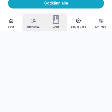
Godkänn alla
HEM
UTFORSKA
KORT
KAMPANJER
NYHETER
Mecenat Alumni
·
Seniordays
·
Mecenat Talang
·
TraineeGuiden