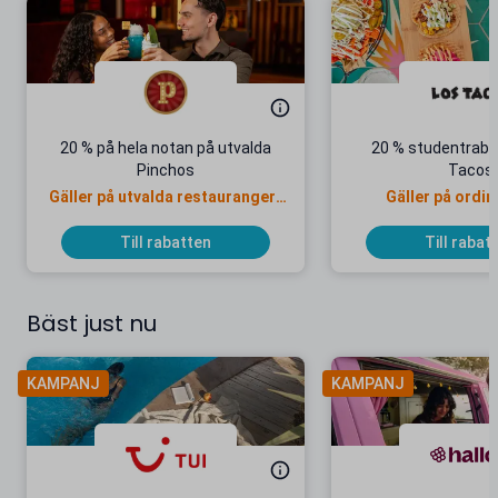
20 % på hela notan på utvalda
20 % studentraba
Pinchos
Tacos
Gäller på utvalda restauranger i
Gäller på ordin
Stockholm
Till rabatten
Till rabat
Bäst just nu
KAMPANJ
KAMPANJ