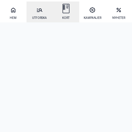
HEM
UTFORSKA
KORT
KAMPANJER
NYHETER
Mecenat Alumni
·
Seniordays
·
Mecenat Talang
·
TraineeGuiden