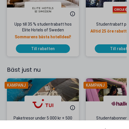
Upp till 35 % studentrabatt hos
Studentrabatt på
Elite Hotels of Sweden
Alltid 25 öre rabatt
Sommarens bästa hotelldeal!
förmåne
Till rabatten
Till rabat
Bäst just nu
KAMPANJ
KAMPANJ
Paketresor under 5 000 kr + 500
Studentabonnema
kr studentrabatt
kr/mån i 5 m