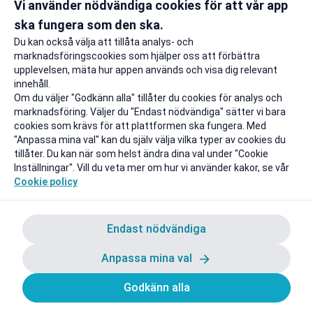
Vi använder nödvändiga cookies för att vår app
Gäller även på redan prissänkta
+ 20 GB extr
resor
ska fungera som den ska.
Till rabatten
Till rabat
Du kan också välja att tillåta analys- och
marknadsföringscookies som hjälper oss att förbättra
upplevelsen, mäta hur appen används och visa dig relevant
innehåll.
Om du väljer "Godkänn alla" tillåter du cookies för analys och
marknadsföring. Väljer du "Endast nödvändiga" sätter vi bara
cookies som krävs för att plattformen ska fungera. Med
"Anpassa mina val" kan du själv välja vilka typer av cookies du
tillåter. Du kan när som helst ändra dina val under "Cookie
Inställningar". Vill du veta mer om hur vi använder kakor, se vår
Cookie policy
Endast nödvändiga
Anpassa mina val
Godkänn alla