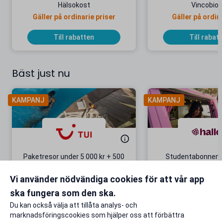
Hälsokost
Vincobios
Gäller på ordinarie priser
Gäller på ordin
Till rabatten
Till rabat
Bäst just nu
KAMPANJ
KAMPANJ
Paketresor under 5 000 kr + 500
Studentabonnema
kr studentrabatt
kr/mån i 5 m
Vi använder nödvändiga cookies för att vår app
Gäller även på redan prissänkta
+ 20 GB extr
resor
ska fungera som den ska.
Till rabatten
Till rabat
Du kan också välja att tillåta analys- och
marknadsföringscookies som hjälper oss att förbättra