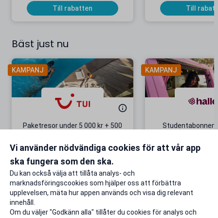
Till rabatten
Till rabat
Bäst just nu
KAMPANJ
KAMPANJ
Paketresor under 5 000 kr + 500
Studentabonnema
kr studentrabatt
kr/mån i 5 m
Vi använder nödvändiga cookies för att vår app
Gäller även på redan prissänkta
+ 20 GB extr
resor
ska fungera som den ska.
Till rabatten
Till rabat
Du kan också välja att tillåta analys- och
marknadsföringscookies som hjälper oss att förbättra
upplevelsen, mäta hur appen används och visa dig relevant
innehåll.
Om du väljer "Godkänn alla" tillåter du cookies för analys och