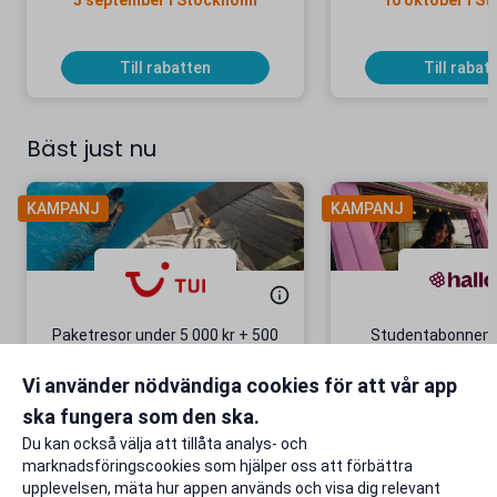
5 september i Stockholm
10 oktober i S
Till rabatten
Till rabat
Bäst just nu
KAMPANJ
KAMPANJ
Paketresor under 5 000 kr + 500
Studentabonnema
kr studentrabatt
kr/mån i 5 m
Vi använder nödvändiga cookies för att vår app
Gäller även på redan prissänkta
+ 20 GB extr
resor
ska fungera som den ska.
Till rabatten
Till rabat
Du kan också välja att tillåta analys- och
marknadsföringscookies som hjälper oss att förbättra
upplevelsen, mäta hur appen används och visa dig relevant