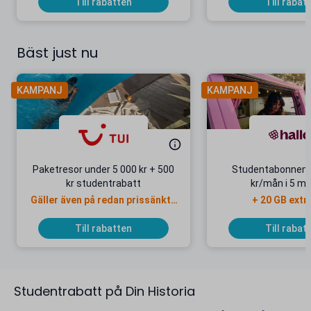
Till rabatten
Till rabat
Bäst just nu
KAMPANJ
KAMPANJ
Paketresor under 5 000 kr + 500
Studentabonnema
kr studentrabatt
kr/mån i 5 m
Gäller även på redan prissänkta
+ 20 GB extr
resor
Till rabatten
Till rabat
Studentrabatt på Din Historia