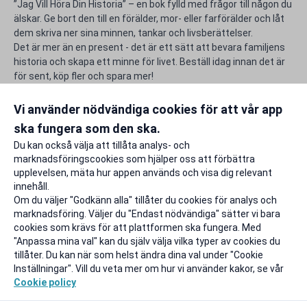
”Jag Vill Höra Din Historia” – en bok fylld med frågor till någon du
älskar. Ge bort den till en förälder, mor- eller farförälder och låt
dem skriva ner sina minnen, tankar och livsberättelser.
Det är mer än en present - det är ett sätt att bevara familjens
historia och skapa ett minne för livet. Beställ idag innan det är
för sent, köp fler och spara mer!
Använd din unika rabatt för Din Historia och gör studentlivet lite
rikare.
Vi använder nödvändiga cookies för att vår app
ska fungera som den ska.
Rapportera ett problem
Du kan också välja att tillåta analys- och
marknadsföringscookies som hjälper oss att förbättra
upplevelsen, mäta hur appen används och visa dig relevant
innehåll.
Om du väljer "Godkänn alla" tillåter du cookies för analys och
marknadsföring. Väljer du "Endast nödvändiga" sätter vi bara
cookies som krävs för att plattformen ska fungera. Med
"Anpassa mina val" kan du själv välja vilka typer av cookies du
tillåter. Du kan när som helst ändra dina val under "Cookie
Inställningar". Vill du veta mer om hur vi använder kakor, se vår
Cookie policy