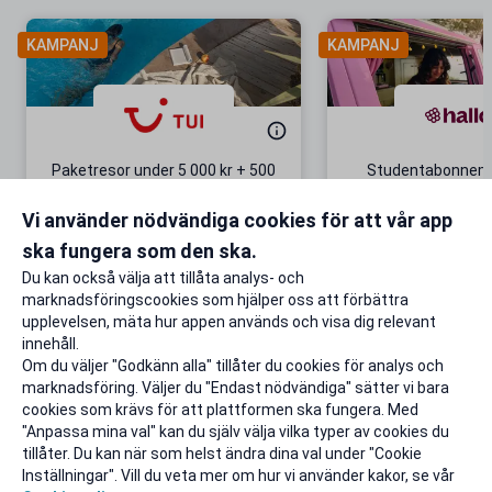
KAMPANJ
KAMPANJ
Paketresor under 5 000 kr + 500
Studentabonnema
kr studentrabatt
kr/mån i 5 m
Vi använder nödvändiga cookies för att vår app
Gäller även på redan prissänkta
+ 20 GB extr
resor
ska fungera som den ska.
Till rabatten
Till rabat
Du kan också välja att tillåta analys- och
marknadsföringscookies som hjälper oss att förbättra
upplevelsen, mäta hur appen används och visa dig relevant
innehåll.
Om du väljer "Godkänn alla" tillåter du cookies för analys och
marknadsföring. Väljer du "Endast nödvändiga" sätter vi bara
cookies som krävs för att plattformen ska fungera. Med
"Anpassa mina val" kan du själv välja vilka typer av cookies du
tillåter. Du kan när som helst ändra dina val under "Cookie
Inställningar". Vill du veta mer om hur vi använder kakor, se vår