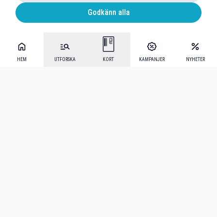
Godkänn alla
HEM
UTFORSKA
KORT
KAMPANJER
NYHETER
Mecenat Alumni
·
Seniordays
·
Mecenat Talang
·
TraineeGuiden