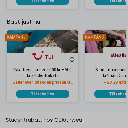
Till rabatten
Till rabat
Bäst just nu
KAMPANJ
KAMPANJ
Paketresor under 5 000 kr + 500
Studentabonnema
kr studentrabatt
kr/mån i 5 m
Gäller även på redan prissänkta
+ 20 GB extr
resor
Till rabatten
Till rabat
Studentrabatt hos Colourwear