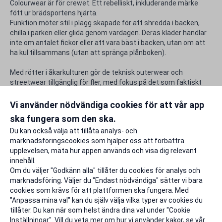
Colourwear är för crewet. Ett rebelliskt, inkluderande märke
fött ur brädsportens hjärta.
Funktion möter stil i plagg skapade för att shredda i backen,
chilla i parken eller glida genom vardagen. Deras kläder handlar
inte om antalet fickor eller att vara bäst i backen, utan om att
ha kul tillsammans (utan att spränga plånboken).
Med rötter i åkarkulturen gör de teknisk outerwear och
streetwear tillgänglig för fler, med fokus på det som faktiskt
behövs. Första åket eller femtioelfte spelar ingen roll, alla är
välkomna. Det är mer än kläder. Det är ett crew.
Vi använder nödvändiga cookies för att vår app
ska fungera som den ska.
Rapportera ett problem
Du kan också välja att tillåta analys- och
marknadsföringscookies som hjälper oss att förbättra
upplevelsen, mäta hur appen används och visa dig relevant
innehåll.
Om du väljer "Godkänn alla" tillåter du cookies för analys och
marknadsföring. Väljer du "Endast nödvändiga" sätter vi bara
cookies som krävs för att plattformen ska fungera. Med
"Anpassa mina val" kan du själv välja vilka typer av cookies du
tillåter. Du kan när som helst ändra dina val under "Cookie
Inställningar". Vill du veta mer om hur vi använder kakor, se vår