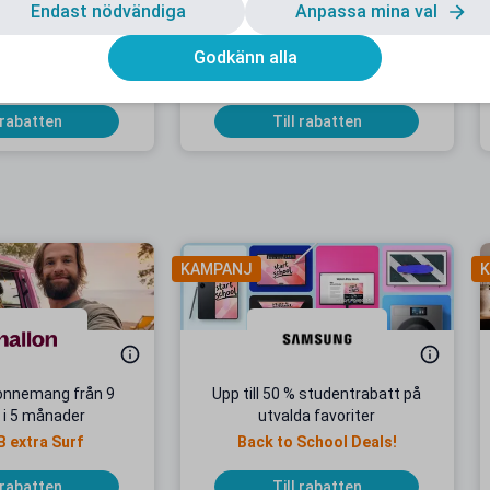
Endast nödvändiga
Anpassa mina val
rabatt hos Davida
15 % studentrabatt på ditt köp
Gäller på nedsatta priser
Godkänn alla
 rabatten
Till rabatten
KAMPANJ
K
onnemang från 9
Upp till 50 % studentrabatt på
 i 5 månader
utvalda favoriter
B extra Surf
Back to School Deals!
 rabatten
Till rabatten