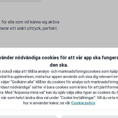
ör alla som vill känna sig aktiva
erar ett unikt uttryck, perfekt
vänder nödvändiga cookies för att vår app ska funge
den ska.
 också välja att tillåta analys- och marknadsföringscookies som hjäl
örbättra upplevelsen, mäta hur appen används och visa dig relevant inn
väljer "Godkänn alla" tillåter du cookies för analys och marknadsföring.
ndast nödvändiga" sätter vi bara cookies som krävs för att plattform
a. Med "Anpassa mina val" kan du själv välja vilka typer av cookies du ti
 när som helst ändra dina val under "Cookie Inställningar". Vill du veta
hur vi använder kakor, se vår
Cookie policy