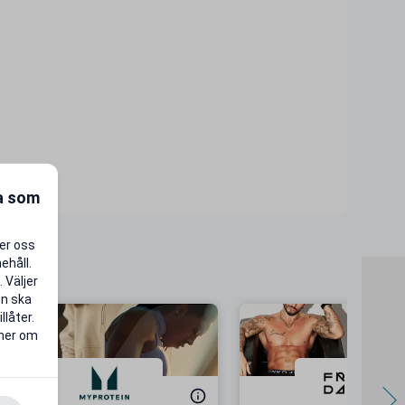
ra som
per oss
ehåll.
 Väljer
en ska
llåter.
 mer om