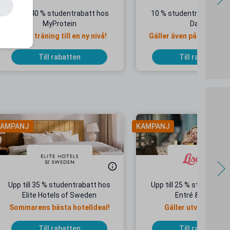
Minst 40 % studentrabatt hos
10 % studentrabatt hos
MyProtein
Dandy
Ta din träning till en ny nivå!
Gäller även på redan ne
priser
Till rabatten
Till rabatten
AMPANJ
KAMPANJ
Upp till 35 % studentrabatt hos
Upp till 25 % studentrab
Elite Hotels of Sweden
Entré & Åkpass
Sommarens bästa hotelldeal!
Gäller utvalda dat
Till rabatten
Till rabatten