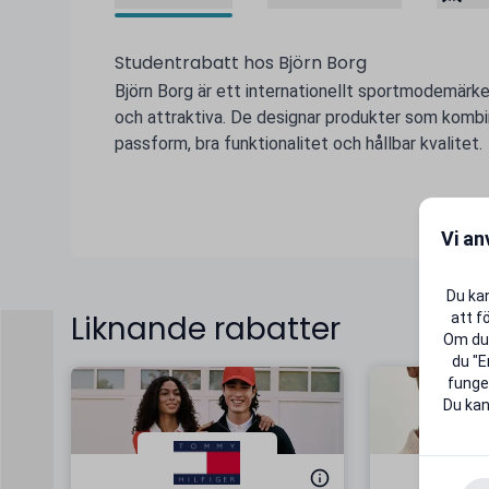
Studentrabatt hos Björn Borg
Björn Borg är ett internationellt sportmodemärke f
och attraktiva. De designar produkter som kombin
passform, bra funktionalitet och hållbar kvalitet.
Vi an
Du kan
Liknande rabatter
att f
Om du 
du "E
funger
Du kan