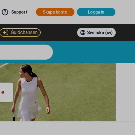
Support
Skapa konto
Logga in
Guldchansen
Svenska
(sv)