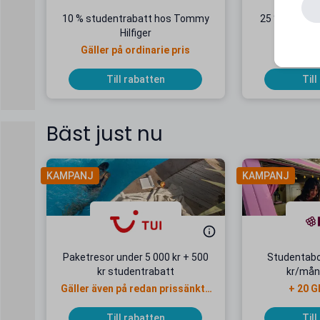
10 % studentrabatt hos Tommy
25 % student
Hilfiger
Gäller på ordinarie pris
Till rabatten
Till
Bäst just nu
KAMPANJ
KAMPANJ
Paketresor under 5 000 kr + 500
Studentab
kr studentrabatt
kr/mån
Gäller även på redan prissänkta
+ 20 G
resor
Till rabatten
Till