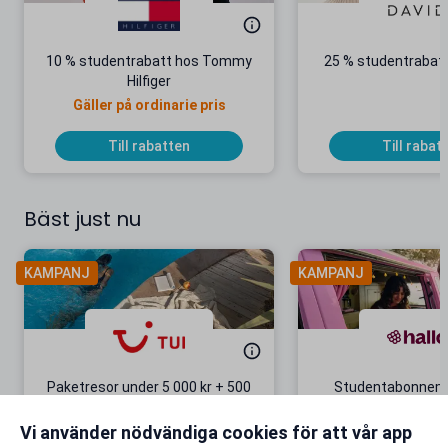
10 % studentrabatt hos Tommy
25 % studentrabatt
Hilfiger
Gäller på ordinarie pris
Till rabatten
Till rabat
Bäst just nu
KAMPANJ
KAMPANJ
Paketresor under 5 000 kr + 500
Studentabonnema
kr studentrabatt
kr/mån i 5 m
Vi använder nödvändiga cookies för att vår app
Gäller även på redan prissänkta
+ 20 GB extr