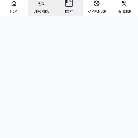
HEM
UTFORSKA
KORT
KAMPANJER
NYHETER
Mecenat Alumni
·
Seniordays
·
Mecenat Talang
·
TraineeGuiden