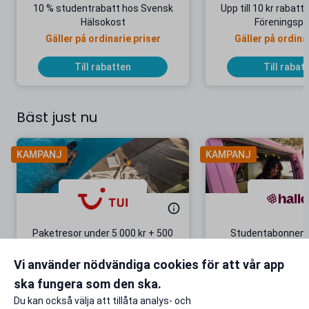
10 % studentrabatt hos Svensk
Upp till 10 kr rabatt
Hälsokost
Föreningsp
Gäller på ordinarie priser
Gäller på ordina
Till rabatten
Till rabat
Bäst just nu
KAMPANJ
KAMPANJ
Paketresor under 5 000 kr + 500
Studentabonnema
kr studentrabatt
kr/mån i 5 m
Vi använder nödvändiga cookies för att vår app
Gäller även på redan prissänkta
+ 20 GB extr
resor
ska fungera som den ska.
Till rabatten
Till rabat
Du kan också välja att tillåta analys- och