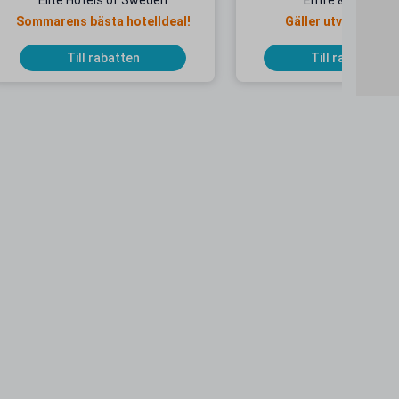
Elite Hotels of Sweden
Entré & Åkpass
Sommarens bästa hotelldeal!
Gäller utvalda dat
Till rabatten
Till rabatten