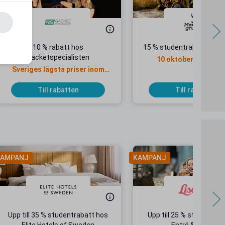
10 % rabatt hos
15 % studentrabatt på Tj
Racketspecialisten
10 oktober i Stockh
Sveriges lägsta priser inom
racketsport
Till rabatten
Till rabatten
AMPANJ
KAMPANJ
Upp till 35 % studentrabatt hos
Upp till 25 % studentrab