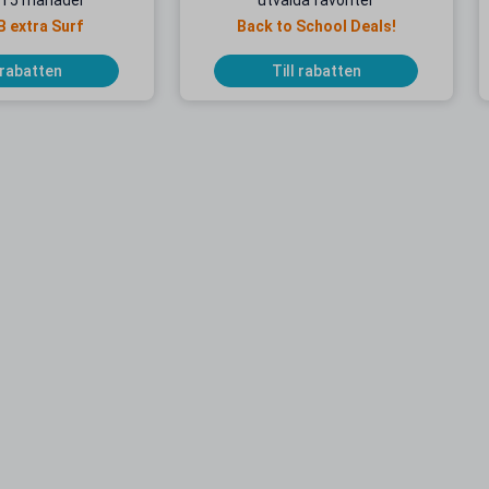
 i 5 månader
utvalda favoriter
B extra Surf
Back to School Deals!
 rabatten
Till rabatten