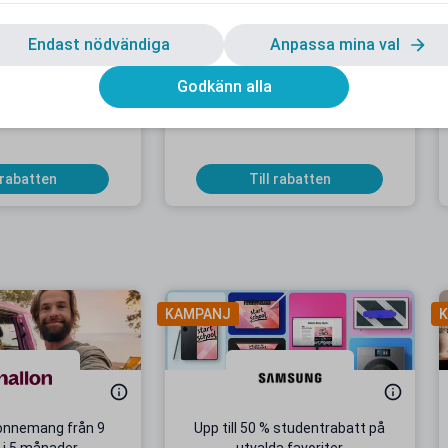
Endast nödvändiga
Anpassa mina val
Godkänn alla
abatt på Tjejmilen
15 % studentrabatt hos Fabletics
er i Stockholm
Gäller på rea
 rabatten
Till rabatten
KAMPANJ
K
onnemang från 9
Upp till 50 % studentrabatt på