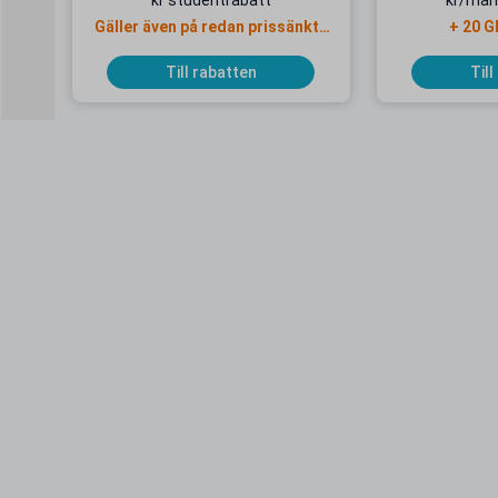
kr studentrabatt
kr/mån
Gäller även på redan prissänkta
+ 20 G
resor
Till rabatten
Till