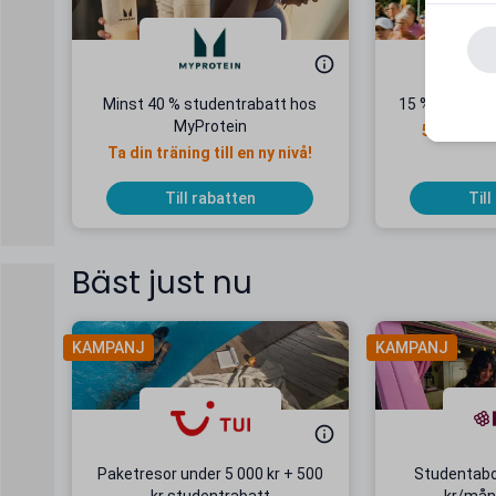
Minst 40 % studentrabatt hos
15 % studentr
MyProtein
5 septemb
Ta din träning till en ny nivå!
Till rabatten
Till
Bäst just nu
KAMPANJ
KAMPANJ
Paketresor under 5 000 kr + 500
Studentab