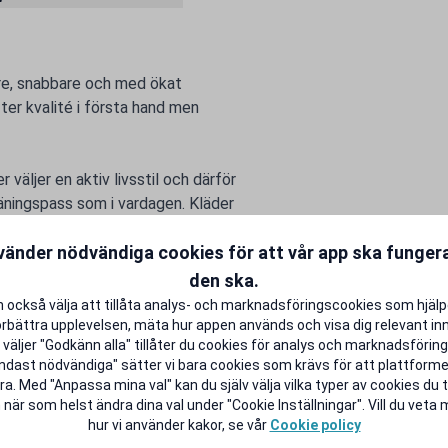
dare, snabbare och med ökat
ter kvalité i första hand men
väljer en aktiv livsstil och därför
räningspass som i vardagen. Kläder
göra ”lite mer, lite bättre och
vänder nödvändiga cookies för att vår app ska funge
den ska.
 också välja att tillåta analys- och marknadsföringscookies som hjäl
örbättra upplevelsen, mäta hur appen används och visa dig relevant inn
väljer "Godkänn alla" tillåter du cookies för analys och marknadsföring.
ndast nödvändiga" sätter vi bara cookies som krävs för att plattform
a. Med "Anpassa mina val" kan du själv välja vilka typer av cookies du ti
 när som helst ändra dina val under "Cookie Inställningar". Vill du veta
hur vi använder kakor, se vår
Cookie policy