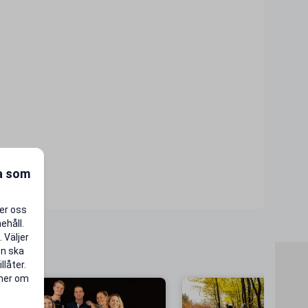
ra som
per oss
ehåll.
 Väljer
en ska
llåter.
 mer om