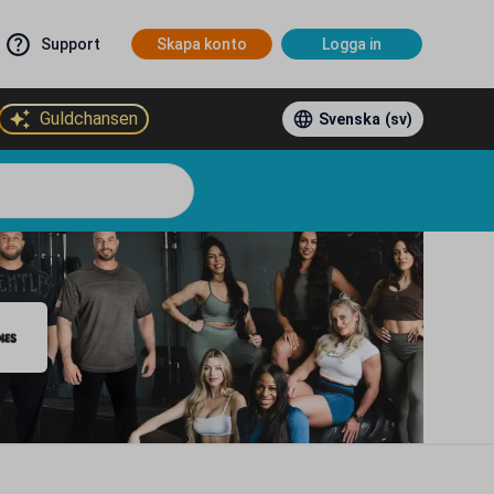
Support
Skapa konto
Logga in
Guldchansen
Svenska
(sv)