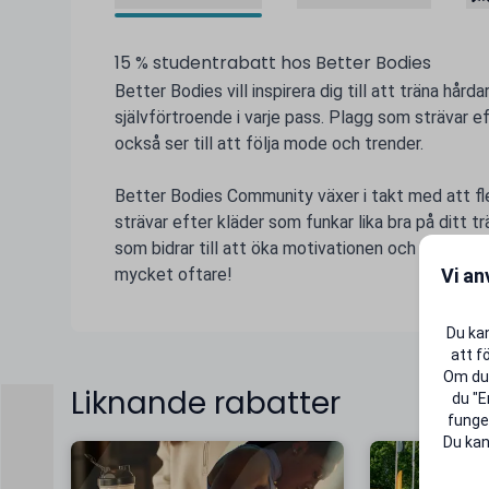
15 % studentrabatt hos Better Bodies
Better Bodies vill inspirera dig till att träna hår
självförtroende i varje pass. Plagg som strävar ef
också ser till att följa mode och trender.
Better Bodies Community växer i takt med att fler 
strävar efter kläder som funkar lika bra på ditt t
som bidrar till att öka motivationen och viljan att 
Vi an
mycket oftare!
Du kan
att f
Om du 
Liknande rabatter
du "E
funger
Du kan