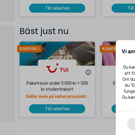
Till rabatten
Till
Bäst just nu
KAMPANJ
KAMPANJ
Vi an
Du kan
att f
Om du 
Paketresor under 5 000 kr + 500
Studentab
du "E
kr studentrabatt
kr/mån
funger
Gäller även på redan prissänkta
+ 20 G
Du kan
resor
Till rabatten
Till