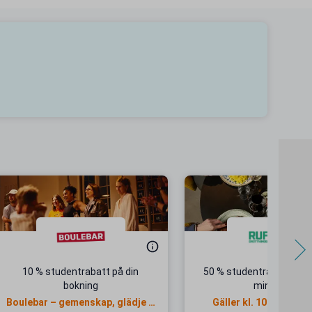
10 % studentrabatt på din
50 % studentrabatt på 1
bokning
minigolf
Boulebar – gemenskap, glädje &
Gäller kl. 10-16 alla 