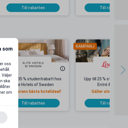
frihet på riktigt!
Till rabatten
Till rabatten
AMPANJ
KAMPANJ
ra som
per oss
ehåll.
 Väljer
Upp till 35 % studentrabatt hos
Upp till 25 % studentrab
en ska
Elite Hotels of Sweden
Entré & Åkpass
llåter.
Sommarens bästa hotelldeal!
Gäller utvalda dat
 mer om
Till rabatten
Till rabatten