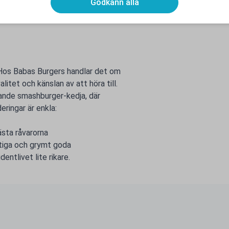
Godkänn alla
 Hos Babas Burgers handlar det om
tet och känslan av att höra till.
dande smashburger-kedja, där
deringar är enkla:
sta råvarorna
ftiga och grymt goda
ntlivet lite rikare.