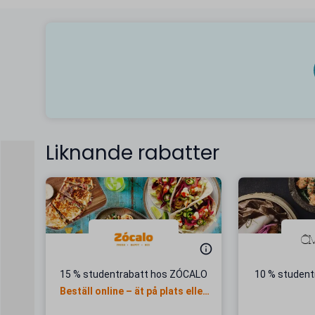
Liknande rabatter
15 % studentrabatt hos ZÓCALO
10 % studen
Beställ online – ät på plats eller
ta med