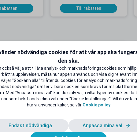
 rabatten
Till rabatten
KAMPANJ
K
vänder nödvändiga cookies för att vår app ska funge
den ska.
 också välja att tillåta analys- och marknadsföringscookies som hjäl
örbättra upplevelsen, mäta hur appen används och visa dig relevant inn
väljer "Godkänn alla" tillåter du cookies för analys och marknadsföring.
onnemang från 9
Upp till 50 % studentrabatt på
ndast nödvändiga" sätter vi bara cookies som krävs för att plattform
 i 5 månader
utvalda favoriter
a. Med "Anpassa mina val" kan du själv välja vilka typer av cookies du ti
B extra Surf
Back to School Deals!
 när som helst ändra dina val under "Cookie Inställningar". Vill du veta
hur vi använder kakor, se vår
Cookie policy
 rabatten
Till rabatten
Endast nödvändiga
Anpassa mina val