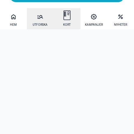
HEM
UTFORSKA
KORT
KAMPANJER
NYHETER
Mecenat Alumni
·
Seniordays
·
Mecenat Talang
·
TraineeGuiden