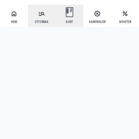
HEM
UTFORSKA
KORT
KAMPANJER
NYHETER
Mecenat Alumni
·
Seniordays
·
Mecenat Talang
·
TraineeGuiden