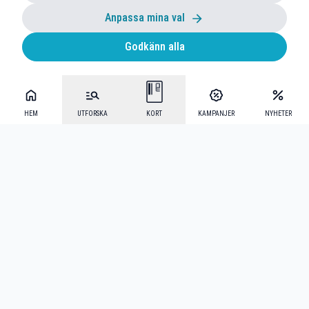
Anpassa mina val
Godkänn alla
HEM
UTFORSKA
KORT
KAMPANJER
NYHETER
Mecenat Alumni
·
Seniordays
·
Mecenat Talang
·
TraineeGuiden